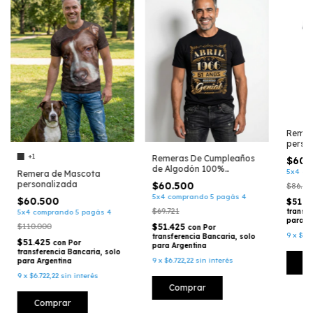
Remer
perso
foto t
+1
Remeras De Cumpleaños
$60.
de Algodón 100%
5x4 co
Remera de Mascota
Personalizadas, Unisex
personalizada
$60.500
$86.50
(013)
5x4 comprando 5 pagás 4
$60.500
$51.4
$69.721
transfe
5x4 comprando 5 pagás 4
para A
$110.000
$51.425
con
Por
9
x
$6.7
transferencia Bancaria, solo
$51.425
con
Por
para Argentina
transferencia Bancaria, solo
9
x
$6.722,22
sin interés
para Argentina
C
9
x
$6.722,22
sin interés
Comprar
Comprar