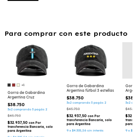
Para comprar con este producto
+1
Gorra de Gabardina
Gorra
Argentina fútbol 3 estellas
Argent
Gorra de Gabardina
Argentina Cruz
$38.750
$38.
3x2 comprando 3 pagás 2
3x2 co
$38.750
$45.750
$45.75
3x2 comprando 3 pagás 2
$45.750
$32.937,50
$32.9
con
Por
transferencia Bancaria, solo
transfe
$32.937,50
con
Por
para Argentina
para A
transferencia Bancaria, solo
9
x
$4.305,56
sin interés
9
x
$4.
para Argentina