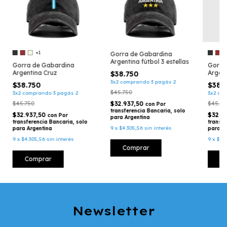
+1
Gorra de Gabardina
Argentina fútbol 3 estellas
Gorra de Gabardina
Gorra
Argentina Cruz
Argent
$38.750
celest
3x2 comprando 3 pagás 2
$38.750
$38.
$45.750
3x2 comprando 3 pagás 2
3x2 co
$45.750
$32.937,50
$45.75
con
Por
transferencia Bancaria, solo
$32.937,50
$32.9
con
Por
para Argentina
transferencia Bancaria, solo
transfe
9
x
$4.305,56
sin interés
para Argentina
para A
9
x
$4.305,56
sin interés
9
x
$4.
Comprar
Comprar
C
Newsletter