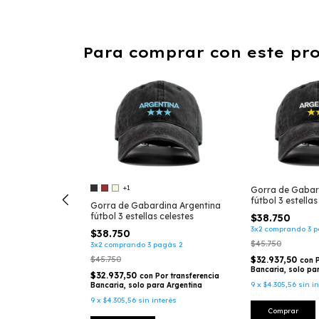
Para comprar con este pr
+1
Gorra de Gabar
fútbol 3 estellas
dina Ruta 40
Gorra de Gabardina Argentina
fútbol 3 estellas celestes
$38.750
3x2 comprando 3 p
$38.750
$45.750
agás 2
3x2 comprando 3 pagás 2
$45.750
$32.937,50
con
Bancaria, solo pa
$32.937,50
or transferencia
con
Por transferencia
9
x
$4.305,56
sin i
a Argentina
Bancaria, solo para Argentina
terés
9
x
$4.305,56
sin interés
Comprar