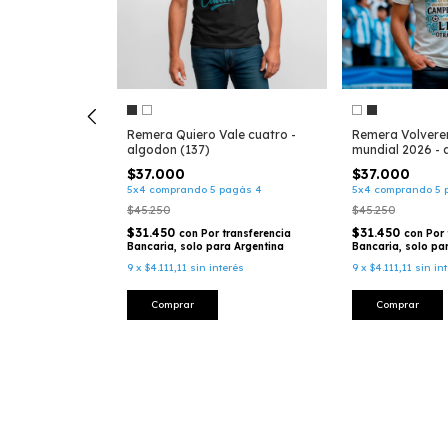
Remera Quiero Vale cuatro -
Remera Volvere
algodon (137)
mundial 2026 - 
$37.000
$37.000
na Campeón del
5x4 comprando 5 pagás 4
5x4 comprando 5 
godon -
$45.250
$45.250
DA (122)
$31.450
$31.450
con
Por transferencia
con
Por 
pagás 4
Bancaria, solo para Argentina
Bancaria, solo pa
9
x
$4.111,11
sin interés
9
x
$4.111,11
sin in
transferencia
a Argentina
Comprar
Comprar
nterés