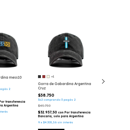
+1
+1
rdina mess10
Gorra de Gabardina Argentina
Gorra de Gaba
Cruz
Pampa
pagás 2
$38.750
$38.750
3x2 comprando 3 pagás 2
3x2 comprando 3 
Por transferencia
ra Argentina
$45.750
$45.750
nterés
$32.937,50
$32.937,50
con
Por transferencia
con
Bancaria, solo para Argentina
Bancaria, solo p
9
x
$4.305,56
sin interés
9
x
$4.305,56
sin i