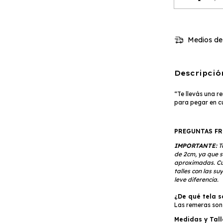
Medios de
Descripció
“Te llevás una r
para pegar en c
PREGUNTAS FR
IMPORTANTE:
T
de 2cm, ya que 
aproximadas. Cu
talles con las s
leve diferencia.
¿De qué tela s
Las remeras son
Medidas y Tall