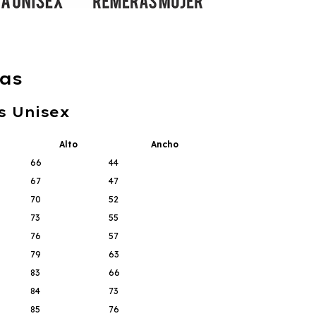
as
s Unisex
Alto
Ancho
66
44
67
47
70
52
73
55
76
57
79
63
83
66
84
73
85
76