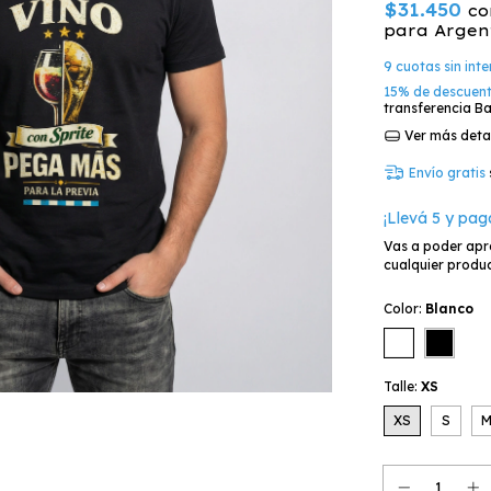
$31.450
co
para Argen
9
cuotas sin int
15% de descuen
transferencia Ba
Ver más deta
Envío gratis
¡Llevá 5 y pag
Vas a poder apr
cualquier produc
Color:
Blanco
Talle:
XS
XS
S