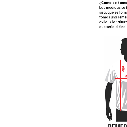
¿Como se toman
Las medidas se t
sisa, que es toma
tomas una remer
axila. Y la "altu
que sería el fina