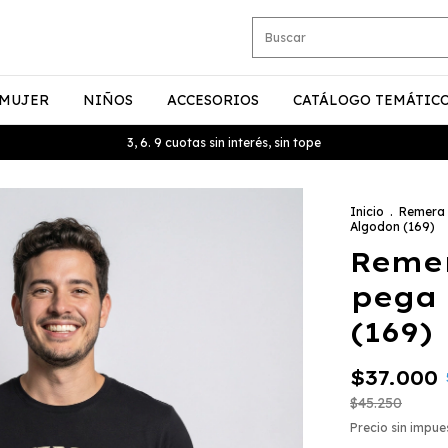
MUJER
NIÑOS
ACCESORIOS
CATÁLOGO TEMÁTIC
3, 6. 9 cuotas sin interés, sin tope
Inicio
.
Remera
Algodon (169)
Remer
pega 
(169)
$37.000
$45.250
Precio sin impu