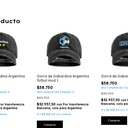
oducto
dina Argentina
Gorra de Gabardina Argentina
Gorra de Gaba
fútbol mod 1
$38.750
$38.750
3x2 comprando 3 
agás 2
3x2 comprando 3 pagás 2
$45.750
$45.750
$32.937,50
con
$32.937,50
Bancaria, solo pa
Por transferencia
con
Por transferencia
ra Argentina
Bancaria, solo para Argentina
9
x
$4.305,56
sin i
nterés
9
x
$4.305,56
sin interés
Comprar
Comprar