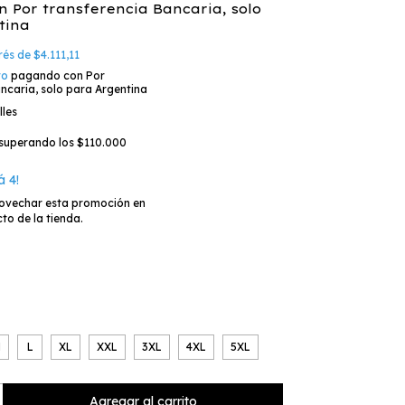
n
Por transferencia Bancaria, solo
tina
erés de
$4.111,11
to
pagando con Por
ncaria, solo para Argentina
lles
superando los
$110.000
á 4!
ovechar esta promoción en
to de la tienda.
M
L
XL
XXL
3XL
4XL
5XL