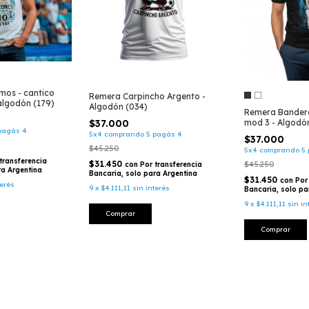
mos - cantico
Remera Carpincho Argento -
algodón (179)
Algodón (034)
Remera Bandera
mod 3 - Algodó
$37.000
pagás 4
5x4 comprando 5 pagás 4
$37.000
$45.250
5x4 comprando 5 
transferencia
$31.450
$45.250
con
Por transferencia
ra Argentina
Bancaria, solo para Argentina
$31.450
con
Por
terés
9
x
$4.111,11
sin interés
Bancaria, solo pa
9
x
$4.111,11
sin in
Comprar
Comprar