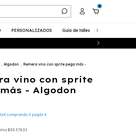
0
O
PERSONALIZADOS
Guía de talles
¿Cómo realizar u
.
Algodon
.
Remera vino con sprite pega más -
a vino con sprite
más - Algodon
5x4 comprando 5 pagás 4
estos
$30.578,51