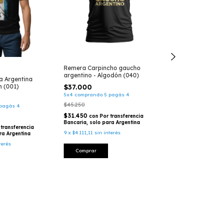
Remera Carpincho gaucho
argentino - Algodón (040)
 Argentina
Remera Escudo
n (001)
Argentino mod 
$37.000
(002)
5x4 comprando 5 pagás 4
$37.000
$45.250
pagás 4
5x4 comprando 5
$31.450
$45.250
con
Por transferencia
Bancaria, solo para Argentina
$31.450
 transferencia
con
Por
9
x
$4.111,11
sin interés
ra Argentina
Bancaria, solo p
terés
9
x
$4.111,11
sin i
Comprar
Comprar