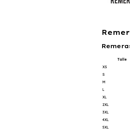
Remer
Remera
Talle
XS
S
M
L
XL
2XL
3XL
4XL
5XL