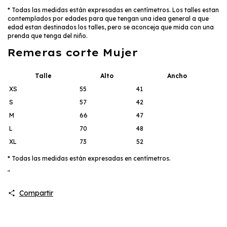
* Todas las medidas están expresadas en centímetros. Los talles estan
contemplados por edades para que tengan una idea general a que
edad estan destinados los talles, pero se aconceja que mida con una
prenda que tenga del niño.
Remeras corte Mujer
Talle
Alto
Ancho
XS
55
41
S
57
42
M
66
47
L
70
48
XL
73
52
* Todas las medidas están expresadas en centímetros.
"
Compartir