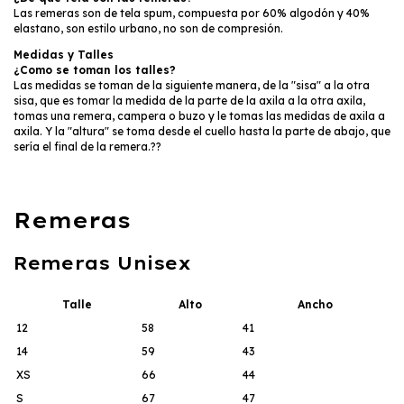
Las remeras son de tela spum, compuesta por 60% algodón y 40%
elastano, son estilo urbano, no son de compresión.
Medidas y Talles
¿Como se toman los talles?
Las medidas se toman de la siguiente manera, de la "sisa" a la otra
sisa, que es tomar la medida de la parte de la axila a la otra axila,
tomas una remera, campera o buzo y le tomas las medidas de axila a
axila. Y la "altura" se toma desde el cuello hasta la parte de abajo, que
sería el final de la remera.??
Remeras
Remeras Unisex
Talle
Alto
Ancho
12
58
41
14
59
43
XS
66
44
S
67
47