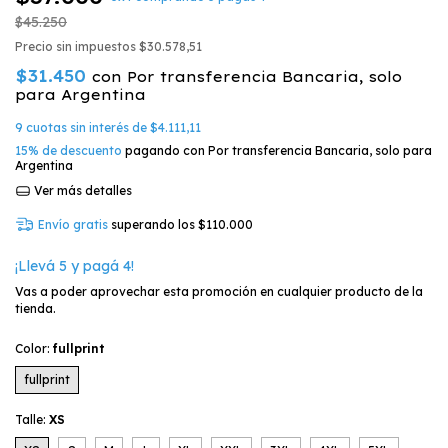
$45.250
Precio sin impuestos
$30.578,51
$31.450
con
Por transferencia Bancaria, solo
para Argentina
9
cuotas sin interés de
$4.111,11
15% de descuento
pagando con Por transferencia Bancaria, solo para
Argentina
Ver más detalles
Envío gratis
superando los
$110.000
¡Llevá 5 y pagá 4!
Vas a poder aprovechar esta promoción en cualquier producto de la
tienda.
Color:
fullprint
fullprint
Talle:
XS