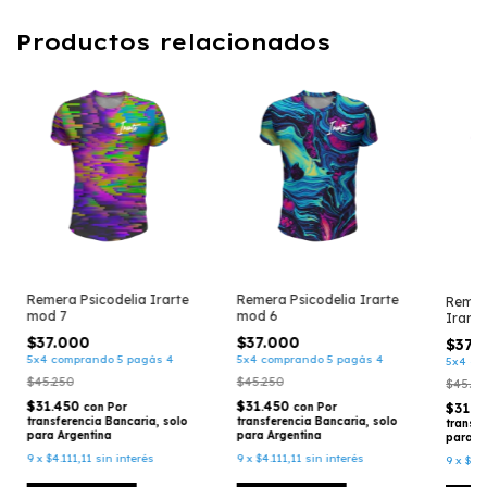
Productos relacionados
Remera Psicodelia Irarte
Remera Psicodelia Irarte
Remera
mod 7
mod 6
Irarte
$37.000
$37.000
$37.
5x4 comprando 5 pagás 4
5x4 comprando 5 pagás 4
5x4 co
$45.250
$45.250
$45.25
$31.450
$31.450
con
Por
con
Por
$31.4
transferencia Bancaria, solo
transferencia Bancaria, solo
transfe
para Argentina
para Argentina
para A
9
x
$4.111,11
sin interés
9
x
$4.111,11
sin interés
9
x
$4.1