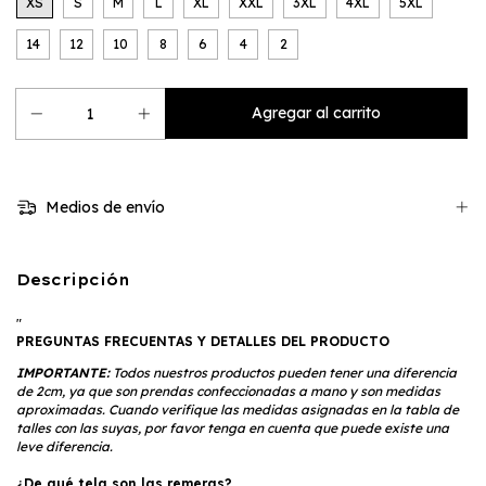
XS
S
M
L
XL
XXL
3XL
4XL
5XL
14
12
10
8
6
4
2
Medios de envío
Descripción
"
PREGUNTAS FRECUENTAS Y DETALLES DEL PRODUCTO
IMPORTANTE:
Todos nuestros productos pueden tener una diferencia
de 2cm, ya que son prendas confeccionadas a mano y son medidas
aproximadas. Cuando verifique las medidas asignadas en la tabla de
talles con las suyas, por favor tenga en cuenta que puede existe una
leve diferencia.
¿De qué tela son las remeras?