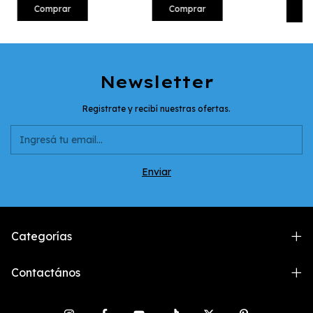
Comprar
Comprar
C
Newsletter
Registrate y recibí nuestras ofertas.
Categorías
Contactános