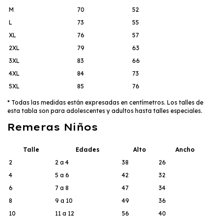
M
70
52
L
73
55
XL
76
57
2XL
79
63
3XL
83
66
4XL
84
73
5XL
85
76
* Todas las medidas están expresadas en centímetros. Los talles de
esta tabla son para adolescentes y adultos hasta talles especiales.
Remeras Niños
Talle
Edades
Alto
Ancho
2
2 a 4
38
26
4
5 a 6
42
32
6
7 a 8
47
34
8
9 a 10
49
36
10
11 a 12
56
40