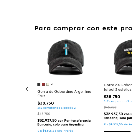
Para comprar con este pr
+1
dina mess10
Gorra de Gabar
fútbol 3 estellas
Gorra de Gabardina Argentina
Cruz
$38.750
agás 2
3x2 comprando 3 p
$38.750
$45.750
3x2 comprando 3 pagás 2
or transferencia
a Argentina
$45.750
$32.937,50
con
Bancaria, solo pa
terés
$32.937,50
con
Por transferencia
9
x
$4.305,56
sin i
Bancaria, solo para Argentina
9
x
$4.305,56
sin interés