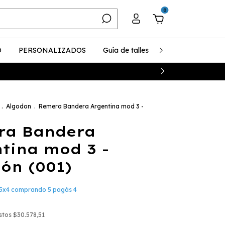
0
O
PERSONALIZADOS
Guía de talles
¿Cómo realizar u
.
Algodon
.
Remera Bandera Argentina mod 3 -
ra Bandera
tina mod 3 -
ón (001)
5x4 comprando 5 pagás 4
estos
$30.578,51