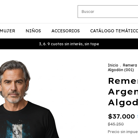
MUJER
NIÑOS
ACCESORIOS
CATÁLOGO TEMÁTIC
3, 6. 9 cuotas sin interés, sin tope
Inicio
.
Remera
Algodón (001)
Reme
Argen
Algod
$37.000
$45.250
Precio sin impu