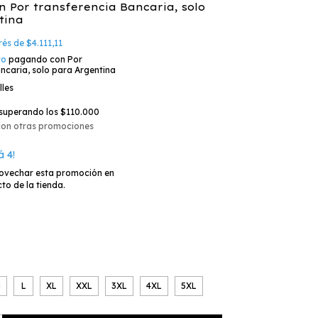
n
Por transferencia Bancaria, solo
tina
erés de
$4.111,11
to
pagando con Por
ncaria, solo para Argentina
lles
superando los
$110.000
con otras promociones
á 4!
ovechar esta promoción en
to de la tienda.
M
L
XL
XXL
3XL
4XL
5XL