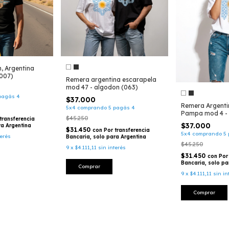
, Argentina
(007)
Remera argentina escarapela
mod 47 - algodon (063)
pagás 4
$37.000
Remera Argent
5x4 comprando 5 pagás 4
Pampa mod 4 - 
$45.250
transferencia
unisex (020)
$37.000
ra Argentina
$31.450
con
Por transferencia
5x4 comprando 5 
terés
Bancaria, solo para Argentina
$45.250
9
x
$4.111,11
sin interés
$31.450
con
Por
Bancaria, solo pa
Comprar
9
x
$4.111,11
sin in
Comprar