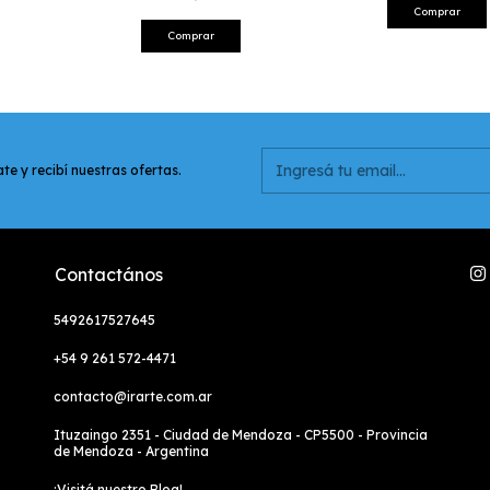
Comprar
Comprar
te y recibí nuestras ofertas.
Contactános
5492617527645
+54 9 261 572-4471
contacto@irarte.com.ar
Ituzaingo 2351 - Ciudad de Mendoza - CP5500 - Provincia
de Mendoza - Argentina
¡Visitá nuestro Blog!