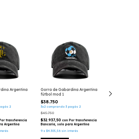
+1
Gorra de Gabardina Argentina
dina Argentina
fútbol mod 1
Gorra de Gaba
Pampa
$38.750
3x2 comprando 3 pagás 2
pagás 2
$38.750
$45.750
3x2 comprando 3 
$32.937,50
$45.750
con
Por transferencia
Por transferencia
Bancaria, solo para Argentina
ra Argentina
$32.937,50
con
9
x
$4.305,56
sin interés
nterés
Bancaria, solo p
9
x
$4.305,56
sin i