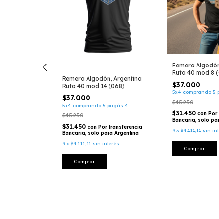
Remera Algodón
Ruta 40 mod 8 
a Mod 41 -
Remera Algodón, Argentina
$37.000
Ruta 40 mod 14 (068)
5x4 comprando 5 
$37.000
$45.250
pagás 4
5x4 comprando 5 pagás 4
$31.450
con
Por 
$45.250
Bancaria, solo pa
transferencia
$31.450
con
Por transferencia
9
x
$4.111,11
sin in
a Argentina
Bancaria, solo para Argentina
erés
9
x
$4.111,11
sin interés
Comprar
Comprar