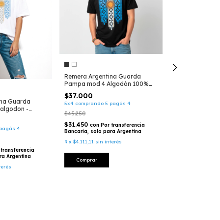
Remera Argentina Guarda
Remera Argenti
Pampa mod 4 Algodón 100%
Funciona - Alg
(004)
$37.000
$37.250
ina Guarda
5x4 comprando 5 pagás 4
5x4 comprando 5
algodon -
$45.250
$39.250
$31.450
$31.662,50
con
Por transferencia
con
pagás 4
Bancaria, solo para Argentina
Bancaria, solo p
9
x
$4.111,11
sin interés
9
x
$4.138,89
sin 
 transferencia
ra Argentina
Comprar
Comprar
terés