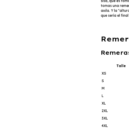
sisa, que es toma
tomas una remer
axila. Y la "altu
que sería el fina
Remer
Remera
Talle
XS
S
M
L
XL
2XL
3XL
4XL