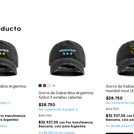
oducto
+1
dina Argentina
Gorra de Gabar
mundial mod 13
Gorra de Gabardina Argentina
fútbol 3 estellas celestes
$38.750
agás 2
3x2 comprando 3 
$38.750
$45.750
3x2 comprando 3 pagás 2
$45.750
$32.937,50
Por transferencia
con
ra Argentina
Bancaria, solo pa
$32.937,50
con
Por transferencia
nterés
9
x
$4.305,56
sin i
Bancaria, solo para Argentina
9
x
$4.305,56
sin interés