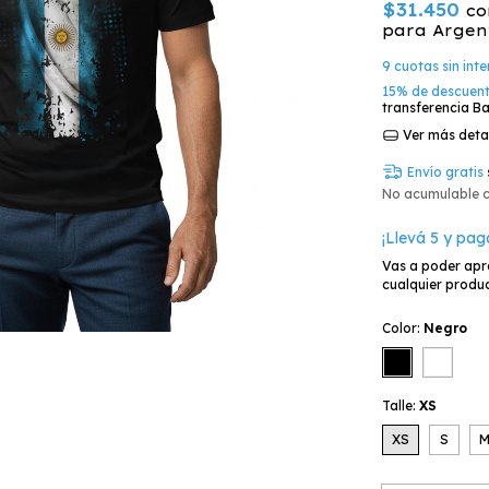
$31.450
co
para Argen
9
cuotas sin int
15% de descuen
transferencia Ba
Ver más deta
Envío gratis
No acumulable 
¡Llevá 5 y pag
Vas a poder apr
cualquier produc
Color:
Negro
Talle:
XS
XS
S