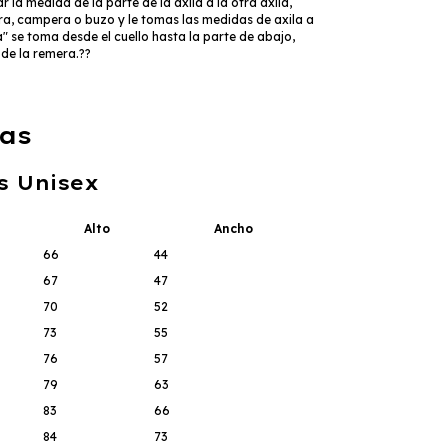
r la medida de la parte de la axila a la otra axila,
a, campera o buzo y le tomas las medidas de axila a
ra" se toma desde el cuello hasta la parte de abajo,
l de la remera.??
as
s Unisex
Alto
Ancho
66
44
67
47
70
52
73
55
76
57
79
63
83
66
84
73