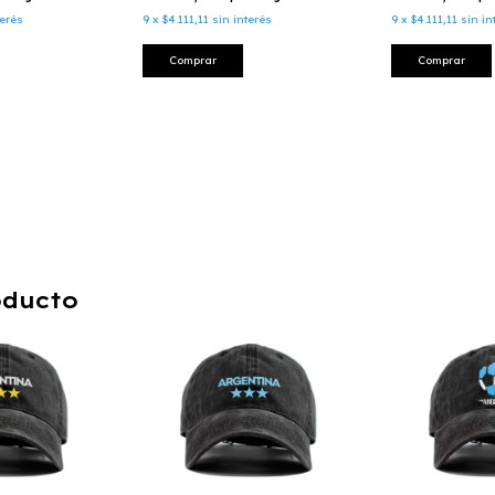
terés
9
x
$4.111,11
sin interés
9
x
$4.111,11
sin in
Comprar
Comprar
oducto