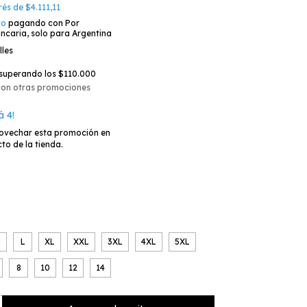
erés de
$4.111,11
to
pagando con Por
ncaria, solo para Argentina
lles
superando los
$110.000
con otras promociones
á 4!
ovechar esta promoción en
to de la tienda.
M
L
XL
XXL
3XL
4XL
5XL
8
10
12
14