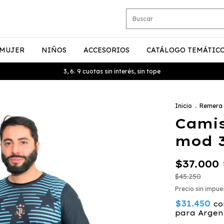
MUJER
NIÑOS
ACCESORIOS
CATÁLOGO TEMÁTIC
3, 6. 9 cuotas sin interés, sin tope
Inicio
.
Remera
Camis
mod 
$37.000
$45.250
Precio sin impu
$31.450
co
para Argen