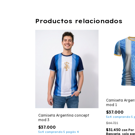
Productos relacionados
Camiseta Argen
mod 1
$37.000
Camiseta Argentina concept
5x4 comprando 5 
mod 3
$64.721
$37.000
$31.450
con
Por 
5x4 comprando 5 pagás 4
Bancaria, solo pa