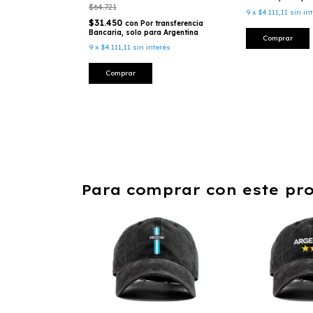
$64.721
9
x
$4.111,11
sin in
$31.450
con
Por transferencia
Bancaria, solo para Argentina
Comprar
9
x
$4.111,11
sin interés
Comprar
Para comprar con este pr