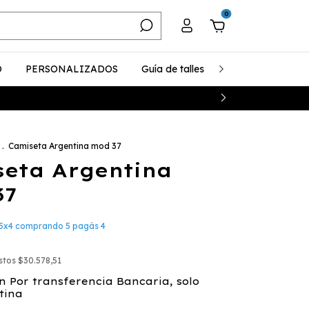
0
O
PERSONALIZADOS
Guía de talles
¿Cómo realizar u
.
Camiseta Argentina mod 37
eta Argentina
37
5x4 comprando 5 pagás 4
estos
$30.578,51
n
Por transferencia Bancaria, solo
tina