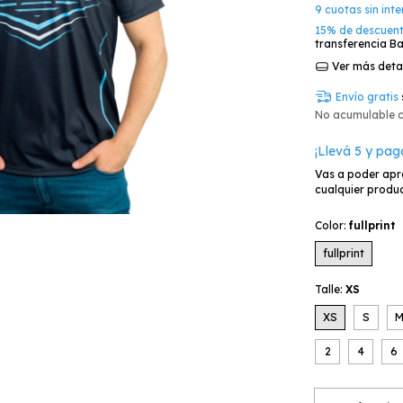
9
cuotas sin int
15% de descuen
transferencia Ba
Ver más deta
Envío gratis
No acumulable 
¡Llevá 5 y pag
Vas a poder apr
cualquier produc
Color:
fullprint
fullprint
Talle:
XS
XS
S
2
4
6