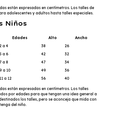
das están expresadas en centímetros. Los talles de
ara adolescentes y adultos hasta talles especiales.
s Niños
Edades
Alto
Ancho
2 a 4
38
26
5 a 6
42
32
7 a 8
47
34
9 a 10
49
36
11 a 12
56
40
das están expresadas en centímetros. Los talles
dos por edades para que tengan una idea general a
estinados los talles, pero se aconceja que mida con
enga del niño.