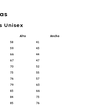
as
s Unisex
Alto
Ancho
58
41
59
43
66
44
67
47
70
52
73
55
76
57
79
63
83
66
84
73
85
76