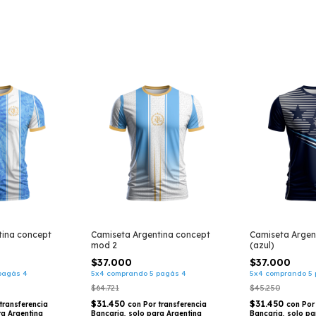
tina concept
Camiseta Argentina concept
Camiseta Argen
mod 2
(azul)
$37.000
$37.000
pagás 4
5x4 comprando 5 pagás 4
5x4 comprando 5 
$64.721
$45.250
$31.450
$31.450
transferencia
con
Por transferencia
con
Por
ra Argentina
Bancaria, solo para Argentina
Bancaria, solo pa