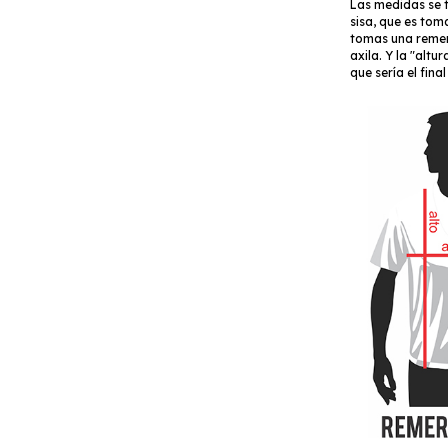
Las medidas se t
sisa, que es toma
tomas una remer
axila. Y la "altu
que sería el fina