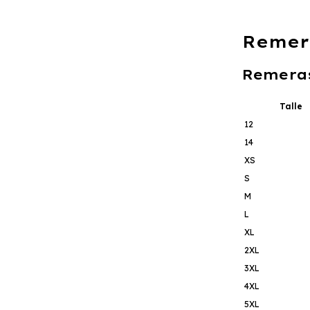
Remer
Remera
Talle
12
14
XS
S
M
L
XL
2XL
3XL
4XL
5XL