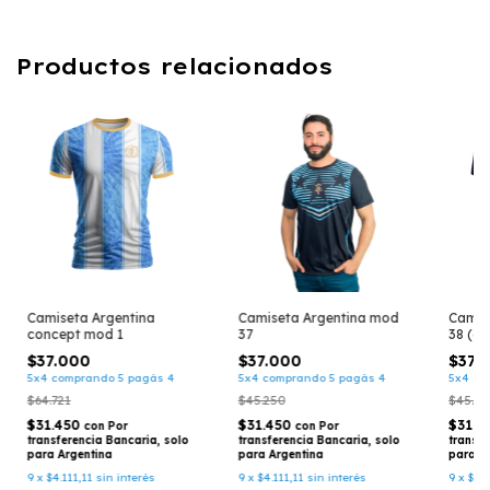
Productos relacionados
Camiseta Argentina
Camiseta Argentina mod
Camis
concept mod 1
37
38 (az
$37.000
$37.000
$37.
5x4 comprando 5 pagás 4
5x4 comprando 5 pagás 4
5x4 co
$64.721
$45.250
$45.25
$31.450
$31.450
$31.4
con
Por
con
Por
transferencia Bancaria, solo
transferencia Bancaria, solo
transfe
para Argentina
para Argentina
para A
9
x
$4.111,11
sin interés
9
x
$4.111,11
sin interés
9
x
$4.1