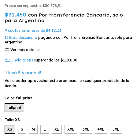
Precio sin impuestos
$30.578,51
$31.450
con
Por transferencia Bancaria, solo
para Argentina
9
cuotas sin interés de
$4.111,11
15% de descuento
pagando con Por transferencia Bancaria, solo para
Argentina
Ver más detalles
Envío gratis
superando los
$110.000
¡Llevá 5 y pagá 4!
Vas a poder aprovechar esta promoción en cualquier producto de la
tienda.
Color:
fullprint
fullprint
Talle:
XS
XS
S
M
L
XL
XXL
3XL
4XL
5XL