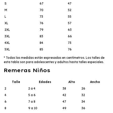
S
67
47
M
70
52
L
73
55
XL
76
57
2XL
79
63
3XL
83
66
4XL
84
73
5XL
85
76
* Todas las medidas están expresadas en centímetros. Los talles de
esta tabla son para adolescentes y adultos hasta talles especiales.
Remeras Niños
Talle
Edades
Alto
Ancho
2
2 a 4
38
26
4
5 a 6
42
32
6
7 a 8
47
34
8
9 a 10
49
36