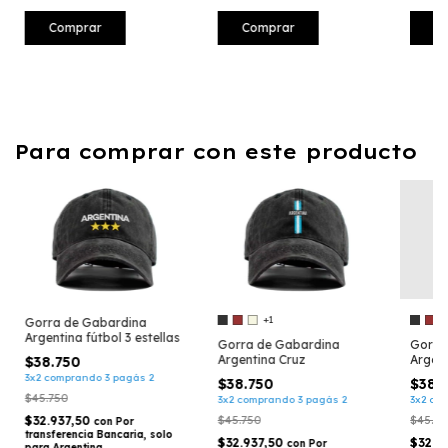
Comprar
Comprar
C
Para comprar con este producto
+1
Gorra de Gabardina
Argentina fútbol 3 estellas
Gorra de Gabardina
Gorra
Argentina Cruz
Argent
$38.750
celest
3x2 comprando 3 pagás 2
$38.750
$38.
$45.750
3x2 comprando 3 pagás 2
3x2 co
$32.937,50
$45.750
$45.75
con
Por
transferencia Bancaria, solo
$32.937,50
$32.9
con
Por
para Argentina