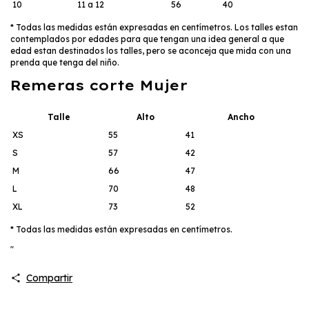
10
11 a 12
56
40
* Todas las medidas están expresadas en centímetros. Los talles estan
contemplados por edades para que tengan una idea general a que
edad estan destinados los talles, pero se aconceja que mida con una
prenda que tenga del niño.
Remeras corte Mujer
Talle
Alto
Ancho
XS
55
41
S
57
42
M
66
47
L
70
48
XL
73
52
* Todas las medidas están expresadas en centímetros.
"
Compartir