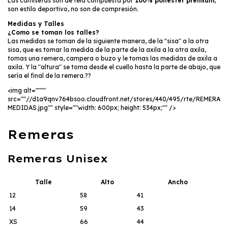
Las camisetas son de tela compuesta por
100% poliester premium
,
son estilo deportivo, no son de compresión.
Medidas y Talles
¿Como se toman los talles?
Las medidas se toman de la siguiente manera, de la "sisa" a la otra
sisa, que es tomar la medida de la parte de la axila a la otra axila,
tomas una remera, campera o buzo y le tomas las medidas de axila a
axila. Y la "altura" se toma desde el cuello hasta la parte de abajo, que
sería el final de la remera.??
<img alt=""""
src=""//d1a9qnv764bsoo.cloudfront.net/stores/440/495/rte/REMERA
MEDIDAS.jpg"" style=""width: 600px; height: 534px;"" />
Remeras
Remeras Unisex
Talle
Alto
Ancho
12
58
41
14
59
43
XS
66
44