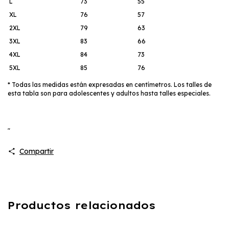
L
73
55
XL
76
57
2XL
79
63
3XL
83
66
4XL
84
73
5XL
85
76
* Todas las medidas están expresadas en centímetros. Los talles de
esta tabla son para adolescentes y adultos hasta talles especiales.
"
Compartir
Productos relacionados