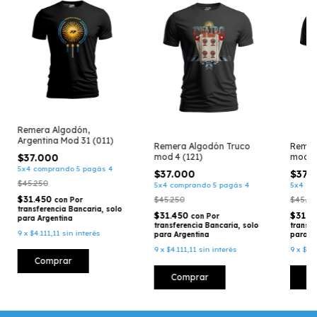
Remera Algodón,
Argentina Mod 31 (011)
Remera Algodón Truco
Remer
$37.000
mod 4 (121)
mod 1
5x4 comprando 5 pagás 4
$37.000
$37.
$45.250
5x4 comprando 5 pagás 4
5x4 co
$31.450
$45.250
$45.25
con
Por
transferencia Bancaria, solo
$31.450
$31.4
con
Por
para Argentina
transferencia Bancaria, solo
transfe
9
x
$4.111,11
sin interés
para Argentina
para A
9
x
$4.111,11
sin interés
9
x
$4.1
Comprar
Comprar
C