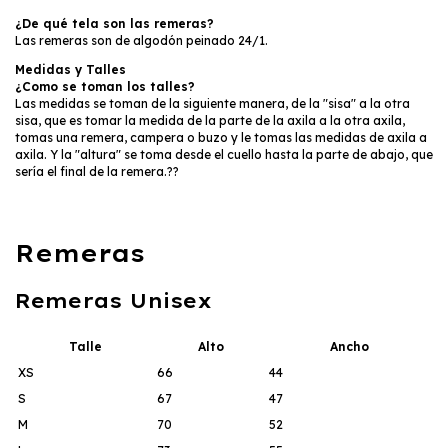
¿De qué tela son las remeras?
Las remeras son de algodón peinado 24/1.
Medidas y Talles
¿Como se toman los talles?
Las medidas se toman de la siguiente manera, de la "sisa" a la otra
sisa, que es tomar la medida de la parte de la axila a la otra axila,
tomas una remera, campera o buzo y le tomas las medidas de axila a
axila. Y la "altura" se toma desde el cuello hasta la parte de abajo, que
sería el final de la remera.??
Remeras
Remeras Unisex
Talle
Alto
Ancho
XS
66
44
S
67
47
M
70
52