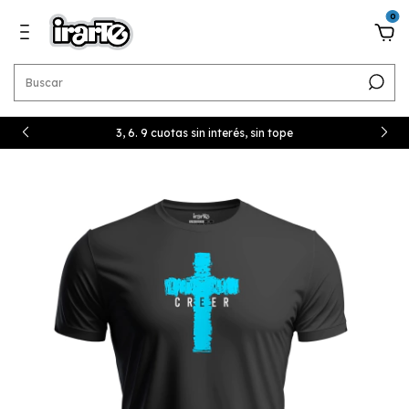
0
3, 6. 9 cuotas sin interés, sin tope