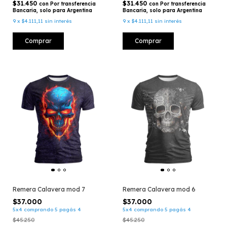
$31.450
$31.450
con
Por transferencia
con
Por transferencia
Bancaria, solo para Argentina
Bancaria, solo para Argentina
9
x
$4.111,11
sin interés
9
x
$4.111,11
sin interés
Comprar
Comprar
Remera Calavera mod 7
Remera Calavera mod 6
$37.000
$37.000
5x4 comprando 5 pagás 4
5x4 comprando 5 pagás 4
$45.250
$45.250