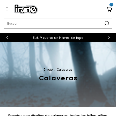
0
3, 6. 9 cuotas sin interés, sin tope
Inicio
.
Calaveras
Calaveras
Prendas con diseños de calaveras, todos los talles, niños,