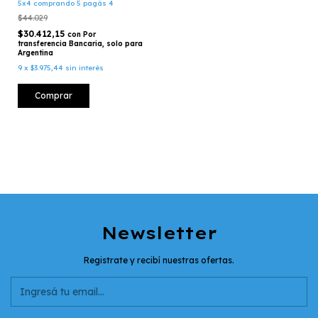
5x4 comprando 5 pagás 4
$44.029
$30.412,15
con
Por
transferencia Bancaria, solo para
Argentina
9
x
$3.975,44
sin interés
Comprar
Newsletter
Registrate y recibí nuestras ofertas.