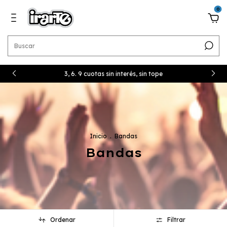
0
3, 6. 9 cuotas sin interés, sin tope
Inicio
.
Bandas
Bandas
Ordenar
Filtrar