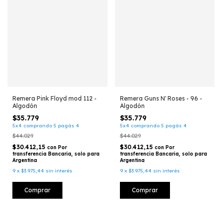
Remera Pink Floyd mod 112 -
Remera Guns N' Roses - 96 -
Algodón
Algodón
$35.779
$35.779
5x4 comprando 5 pagás 4
5x4 comprando 5 pagás 4
$44.029
$44.029
$30.412,15
$30.412,15
con
Por
con
Por
transferencia Bancaria, solo para
transferencia Bancaria, solo para
Argentina
Argentina
9
x
$3.975,44
sin interés
9
x
$3.975,44
sin interés
Comprar
Comprar