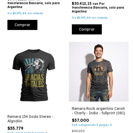
transferencia Bancaria, solo para
$30.412,15
con
Por
Argentina
transferencia Bancaria, solo para
Argentina
9
x
$3.975,44
sin interés
9
x
$3.975,44
sin interés
Comprar
Comprar
Remera Rock argentino Cerati
- Charly - Indio - fullprint (081)
Remera 134 Soda Stereo -
$37.000
Algodón
5x4 comprando 5 pagás 4
$35.779
$45.250
5x4 comprando 5 pagás 4