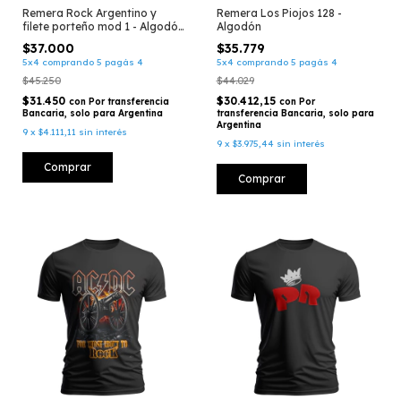
Remera Rock Argentino y
Remera Los Piojos 128 -
filete porteño mod 1 - Algodón
Algodón
(075)
$37.000
$35.779
5x4 comprando 5 pagás 4
5x4 comprando 5 pagás 4
$45.250
$44.029
$31.450
$30.412,15
con
Por transferencia
con
Por
Bancaria, solo para Argentina
transferencia Bancaria, solo para
Argentina
9
x
$4.111,11
sin interés
9
x
$3.975,44
sin interés
Comprar
Comprar