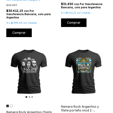
$31.450
con
Por transferencia
$44.029
Bancaria, solo para Argentina
$30.412,15
con
Por
9
x
$4.111,11
sin interés
transferencia Bancaria, solo para
Argentina
Comprar
9
x
$3.975,44
sin interés
Comprar
Remera Rock Argentino y
filete porteño mod 2 -
Remera Rock Argentino Charly