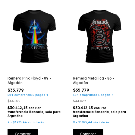
Remera Pink Floyd - 89 -
Remera Metallica - 86 -
Algodón
Algodón
$35.779
$35.779
5x4 comprando 5 pagás 4
5x4 comprando 5 pagás 4
$44.029
$44.029
$30.412,15
$30.412,15
con
Por
con
Por
transferencia Bancaria, solo para
transferencia Bancaria, solo para
Argentina
Argentina
9
x
$3.975,44
sin interés
9
x
$3.975,44
sin interés
Comprar
Comprar