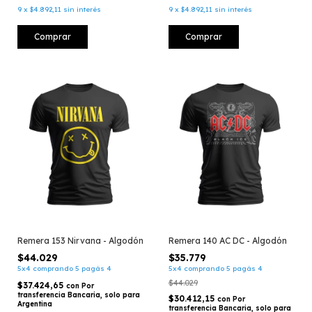
9
x
$4.892,11
sin interés
9
x
$4.892,11
sin interés
Comprar
Comprar
Remera 153 Nirvana - Algodón
Remera 140 AC DC - Algodón
$44.029
$35.779
5x4 comprando 5 pagás 4
5x4 comprando 5 pagás 4
$44.029
$37.424,65
con
Por
transferencia Bancaria, solo para
$30.412,15
con
Por
Argentina
transferencia Bancaria, solo para