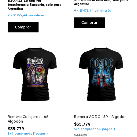
$30.412,15
transferencia Bancaria, solo para
con
Por
Argentina
transferencia Bancaria, solo para
Argentina
9
x
$3.975,44
sin interés
9
x
$3.975,44
sin interés
Comprar
Comprar
Remera Callejeros - 66 -
Remera AC DC - 59 - Algodón
Algodón
$35.779
$35.779
5x4 comprando 5 pagás 4
5x4 comprando 5 pagás 4
$44.029