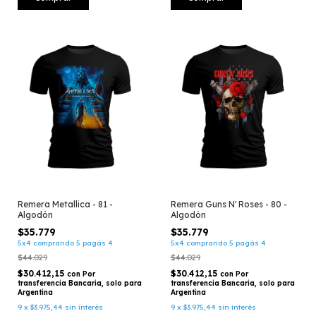
Remera Metallica - 81 -
Remera Guns N' Roses - 80 -
Algodón
Algodón
$35.779
$35.779
5x4 comprando 5 pagás 4
5x4 comprando 5 pagás 4
$44.029
$44.029
$30.412,15
$30.412,15
con
Por
con
Por
transferencia Bancaria, solo para
transferencia Bancaria, solo para
Argentina
Argentina
9
x
$3.975,44
sin interés
9
x
$3.975,44
sin interés