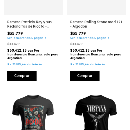
Remera Patricio Rey y sus
Remera Rolling Stone mod 121
Redonditos de Ricota -
- Algodón
Oktubre mod 122 - Algodón
$35.779
$35.779
(038)
5x4 comprando 5 pagás 4
5x4 comprando 5 pagás 4
$44.029
$44.029
$30.412,15
$30.412,15
con
Por
con
Por
transferencia Bancaria, solo para
transferencia Bancaria, solo para
Argentina
Argentina
9
x
$3.975,44
sin interés
9
x
$3.975,44
sin interés
Comprar
Comprar