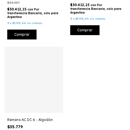
$44.029
$30.412,15
con
Por
$30.412,15
transferencia Bancaria, solo para
con
Por
Argentina
transferencia Bancaria, solo para
Argentina
9
x
$3.975,44
sin interés
9
x
$3.975,44
sin interés
Comprar
Comprar
Remera AC DC 6 - Algodón
$35.779