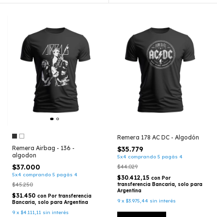
Remera 178 AC DC - Algodón
Remera Airbag - 136 -
$35.779
algodon
5x4 comprando 5 pagás 4
$37.000
$44.029
5x4 comprando 5 pagás 4
$30.412,15
con
Por
transferencia Bancaria, solo para
$45.250
Argentina
$31.450
con
Por transferencia
9
x
$3.975,44
sin interés
Bancaria, solo para Argentina
9
x
$4.111,11
sin interés