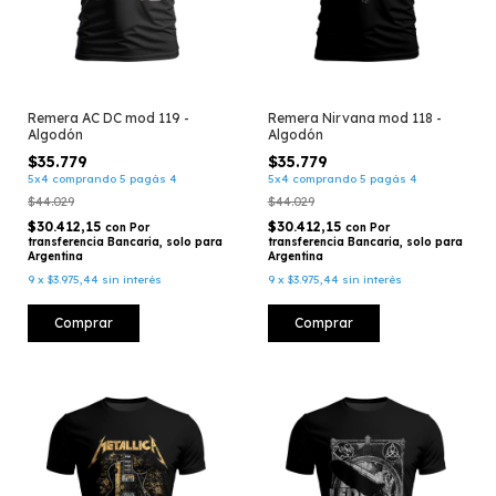
Remera AC DC mod 119 -
Remera Nirvana mod 118 -
Algodón
Algodón
$35.779
$35.779
5x4 comprando 5 pagás 4
5x4 comprando 5 pagás 4
$44.029
$44.029
$30.412,15
$30.412,15
con
Por
con
Por
transferencia Bancaria, solo para
transferencia Bancaria, solo para
Argentina
Argentina
9
x
$3.975,44
sin interés
9
x
$3.975,44
sin interés
Comprar
Comprar