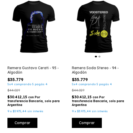
Remera Gustavo Cerati - 95 -
Remera Soda Stereo - 94 -
Algodón
Algodón
$35.779
$35.779
5x4 comprando 5 pagás 4
5x4 comprando 5 pagás 4
$44.029
$44.029
$30.412,15
$30.412,15
con
Por
con
Por
transferencia Bancaria, solo para
transferencia Bancaria, solo para
Argentina
Argentina
9
x
$3.975,44
sin interés
9
x
$3.975,44
sin interés
Comprar
Comprar