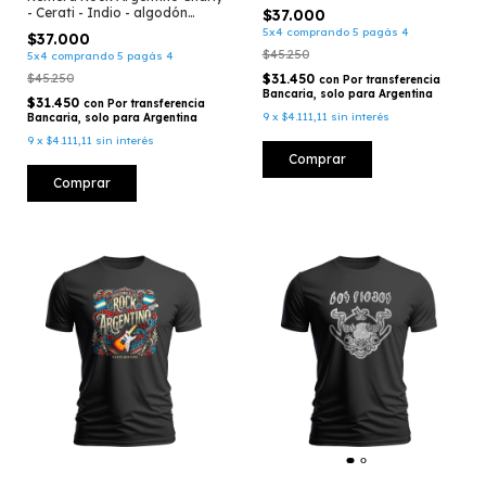
Algodón (056)
- Cerati - Indio - algodón
$37.000
(106)
5x4 comprando 5 pagás 4
$37.000
$45.250
5x4 comprando 5 pagás 4
$45.250
$31.450
con
Por transferencia
Bancaria, solo para Argentina
$31.450
con
Por transferencia
9
x
$4.111,11
sin interés
Bancaria, solo para Argentina
9
x
$4.111,11
sin interés
Comprar
Comprar