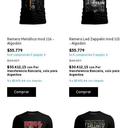
Remera Metallica mod 116 -
Remera Led Zeppelin mod 115
Algodón
- Algodón
$35.779
$35.779
5x4 comprando 5 pagás 4
5x4 comprando 5 pagás 4
$44.029
$44.029
$30.412,15
$30.412,15
con
Por
con
Por
transferencia Bancaria, solo para
transferencia Bancaria, solo para
Argentina
Argentina
9
x
$3.975,44
sin interés
9
x
$3.975,44
sin interés
Comprar
Comprar