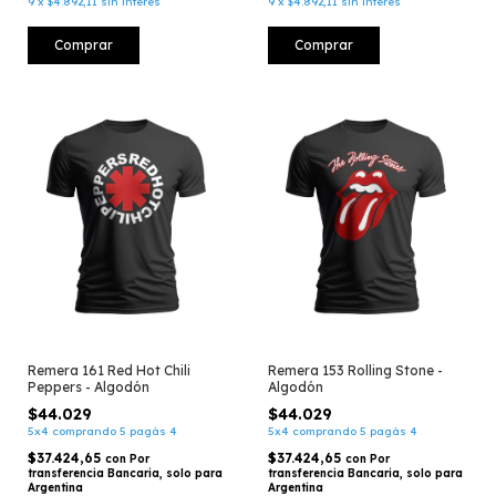
9
x
$4.892,11
sin interés
9
x
$4.892,11
sin interés
Comprar
Comprar
Remera 161 Red Hot Chili
Remera 153 Rolling Stone -
Peppers - Algodón
Algodón
$44.029
$44.029
5x4 comprando 5 pagás 4
5x4 comprando 5 pagás 4
$37.424,65
$37.424,65
con
Por
con
Por
transferencia Bancaria, solo para
transferencia Bancaria, solo para
Argentina
Argentina