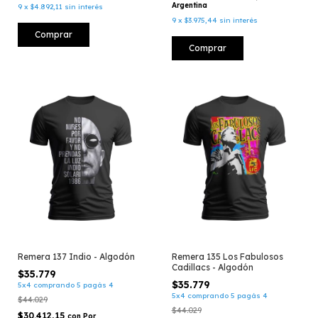
Argentina
9
x
$4.892,11
sin interés
9
x
$3.975,44
sin interés
Comprar
Comprar
Remera 137 Indio - Algodón
Remera 135 Los Fabulosos
Cadillacs - Algodón
$35.779
$35.779
5x4 comprando 5 pagás 4
5x4 comprando 5 pagás 4
$44.029
$44.029
$30.412,15
con
Por