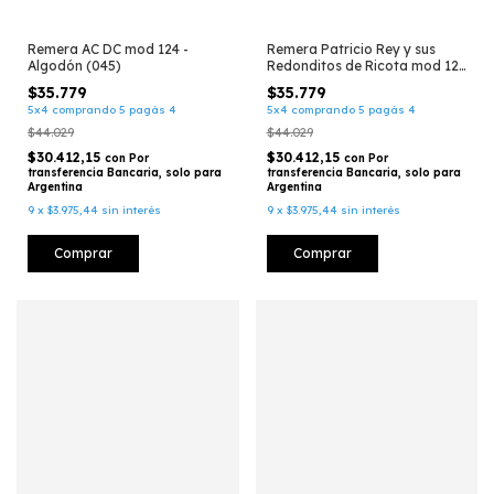
Remera AC DC mod 124 -
Remera Patricio Rey y sus
Algodón (045)
Redonditos de Ricota mod 123
- Algodón
$35.779
$35.779
5x4 comprando 5 pagás 4
5x4 comprando 5 pagás 4
$44.029
$44.029
$30.412,15
$30.412,15
con
Por
con
Por
transferencia Bancaria, solo para
transferencia Bancaria, solo para
Argentina
Argentina
9
x
$3.975,44
sin interés
9
x
$3.975,44
sin interés
Comprar
Comprar