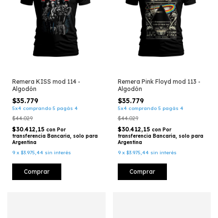
Remera KISS mod 114 -
Remera Pink Floyd mod 113 -
Algodón
Algodón
$35.779
$35.779
5x4 comprando 5 pagás 4
5x4 comprando 5 pagás 4
$44.029
$44.029
$30.412,15
$30.412,15
con
Por
con
Por
transferencia Bancaria, solo para
transferencia Bancaria, solo para
Argentina
Argentina
9
x
$3.975,44
sin interés
9
x
$3.975,44
sin interés
Comprar
Comprar