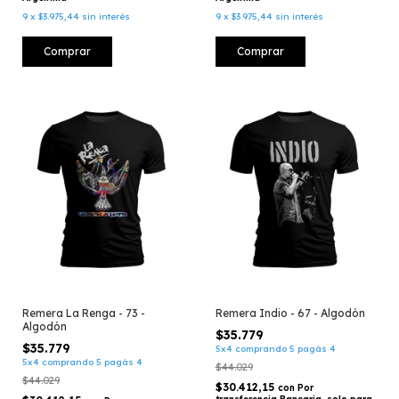
9
x
$3.975,44
sin interés
9
x
$3.975,44
sin interés
Comprar
Comprar
Remera La Renga - 73 -
Remera Indio - 67 - Algodón
Algodón
$35.779
$35.779
5x4 comprando 5 pagás 4
5x4 comprando 5 pagás 4
$44.029
$44.029
$30.412,15
con
Por